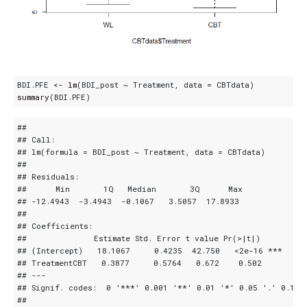
BDI.PFE
<-
lm
(
BDI_post
~
Treatment
,
data
=
CBTdata
)
summary
(
BDI.PFE
)