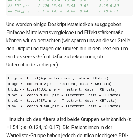
## BDI_pre    2 176 23.94  3.95 -0.01    -0.25 0.30
## SWL_pre    3 176 14.76  4.06  0.04    -0.28 0.31
Uns werden einige Deskriptivstatistiken ausgegeben.
Einfache Mittelwertsvergleiche und Effektstärkemaße
können wir so betrachten (wir sparen uns an dieser Stelle
den Output und tragen die Größen nur in den Text ein, um
ein besseres Gefühl dafür zu bekommen, ob
Unterschiede vorliegen):
t.age
<-
t.test
(
Age
~
Treatment
,
data
=
CBTdata
)
d.age
<-
cohen.d
(
Age
~
Treatment
,
data
=
CBTdata
)
t.bdi
<-
t.test
(
BDI_pre
~
Treatment
,
data
=
CBTdata
)
d.bdi
<-
cohen.d
(
BDI_pre
~
Treatment
,
data
=
CBTdata
)
t.swl
<-
t.test
(
SWL_pre
~
Treatment
,
data
=
CBTdata
)
d.swl
<-
cohen.d
(
SWL_pre
~
Treatment
,
data
=
CBTdata
)
t
Hinsichtlich des Alters sind beide Gruppen sehr ähnlich (
p
d
=1.541;
=0.124,
=0.17). Die Patient:innen in der
Warteliste-Gruppe haben jedoch deutlich niedrigere BDI-