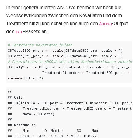
In einer generalisierten ANCOVA nehmen wir noch die
Wechselwirkungen zwischen den Kovariaten und dem
Treatment hinzu und schauen uns auch den
Anova
-Output
des
car
-Pakets an:
# Zentrierte Kovariaten bilden
CBTdata
$
BDI_pre_c
<-
scale
(
CBTdata
$
BDI_pre
,
scale
=
F
)
CBTdata
$
SWL_pre_c
<-
scale
(
CBTdata
$
SWL_pre
,
scale
=
F
)
# Generalisierte ANCOVA mit allen Wechselwirkungen zwischen 
BDI.adj2
<-
lm
(
BDI_post
~
Treatment
+
Disorder
+
BDI_pre_c
+
Treatment
:
Disorder
+
Treatment
:
BDI_pre_c
+
Tr
summary
(
BDI.adj2
)