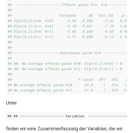
##  --------------------- Effects given X=x, K=k -----------
## 
##                       Estimate      SE   Est./SE    p-val
## E[g1(K,Z)|X=0, K=0]      -4.56   0.584     -7.81   8.53e-
## E[g1(K,Z)|X=1, K=0]      -4.78   0.621     -7.70   1.84e-
## E[g1(K,Z)|X=0, K=1]      -3.03   0.656     -4.63   5.48e-
## E[g1(K,Z)|X=1, K=1]      -3.71   0.606     -6.12   2.78e-
## 
## 
## --------------------- Hypotheses given K=k --------------
## 
## H0: No average effects given K=0: E[g1(K,Z)|K=0] = 0 
## H0: No average effects given K=1: E[g1(K,Z)|K=1] = 0 
## 
##                                F value   df1   df2    p-v
## No average effects given K=0      64.8     1   314   1.75
## No average effects given K=1      31.9     1   314   3.58
Unter
finden wir eine Zusammenfassung der Variablen, die wir