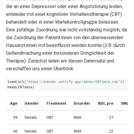
die an einer Depression oder einer Angststörung leiden,
entweder mit einer kognitiven Verhaltenstherapie (CBT)
behandelt oder in einer Wartekontrollgruppe belassen.
Eine zufällige Zuordnung war nicht vollständig möglich, da
die Zuordnung der Patient:innen von den überweisenden
Hausärzt:innen mit beeinflusst werden konnte (z.B. durch
Geltendmachung einer besonderen Dringlichkeit der
Therapie). Zunächst laden wir diesen Datensatz und
verschaffen uns einen Überblick:
load
(
url
(
"https://pandar.netlify.app/daten/CBTdata.rda"
))
head
(
CBTdata
)
Age
Gender
Treatment
Disorder
BDI_pre
SWL_p
39
female
CBT
ANX
27
36
female
CBT
ANX
22