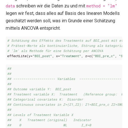
data
schreiben wir die Daten zu und mit
method = "lm"
legen wir fest, dass alles auf Basis des linearen Modells
geschätzt werden soll, was im Grunde einer Schätzung
mittels ANCOVA entspricht.
# Schätzung des Effekts des Treatments auf BDI_post mit effe
# Prätest-Werte als kontinuierliche, Störung als kategoriale
# 'lm' als Methode für eine Schätzung per ANCOVA
effectLite
(
y
=
"BDI_post"
,
x
=
"Treatment"
,
z
=
c
(
"BDI_pre_c"
,
"SWL
## 
## 
## --------------------- Variables  --------------------- 
## 
## Outcome variable Y:  BDI_post 
## Treatment variable X:  Treatment   (Reference group:  WL)
## Categorical covariates K:  Disorder 
## Continuous covariates in Z=(Z1,Z2): Z1=BDI_pre_c Z2=SWL_p
## 
## Levels of Treatment Variable X 
##    X   Treatment (original)   Indicator
##    0                     WL       I_X=0