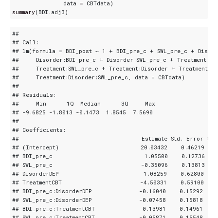
data
=
CBTdata
)
summary
(
BDI.adj3
)