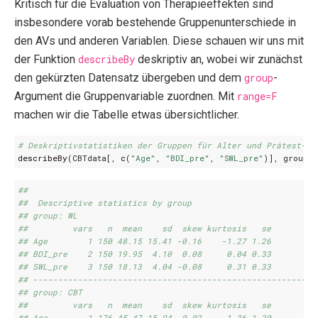
Kritisch für die Evaluation von Therapieeffekten sind
insbesondere vorab bestehende Gruppenunterschiede in
den AVs und anderen Variablen. Diese schauen wir uns mit
der Funktion
describeBy
deskriptiv an, wobei wir zunächst
den gekürzten Datensatz übergeben und dem
group
-
Argument die Gruppenvariable zuordnen. Mit
range=F
machen wir die Tabelle etwas übersichtlicher.
# Deskriptivstatistiken der Gruppen für Alter und Prätest-We
describeBy
(
CBTdata[
,
c
(
"Age"
,
"BDI_pre"
,
"SWL_pre"
)
]
,
group
=
## 
##  Descriptive statistics by group 
## group: WL
##         vars   n  mean    sd  skew kurtosis   se
## Age        1 150 48.15 15.41 -0.16    -1.27 1.26
## BDI_pre    2 150 19.95  4.10  0.08     0.04 0.33
## SWL_pre    3 150 18.13  4.04 -0.08     0.31 0.33
## ---------------------------------------------------------
## group: CBT
##         vars   n  mean    sd  skew kurtosis   se
## Age        1 176 45.47 15.94  0.02    -1.36 1.20