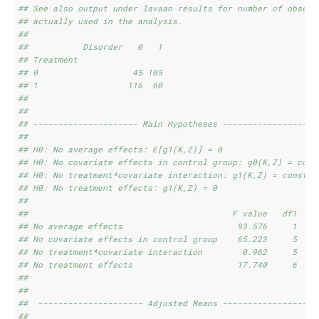
## See also output under lavaan results for number of observ
## actually used in the analysis. 
## 
##           Disorder   0   1
## Treatment                 
## 0                   45 105
## 1                  116  60
## 
## 
## --------------------- Main Hypotheses -------------------
## 
## H0: No average effects: E[g1(K,Z)] = 0
## H0: No covariate effects in control group: g0(K,Z) = cons
## H0: No treatment*covariate interaction: g1(K,Z) = constan
## H0: No treatment effects: g1(K,Z) = 0
## 
##                                         F value   df1   d
## No average effects                       93.576     1   3
## No covariate effects in control group    65.223     5   3
## No treatment*covariate interaction        0.962     5   3
## No treatment effects                     17.740     6   3
## 
## 
##  --------------------- Adjusted Means -------------------
## 