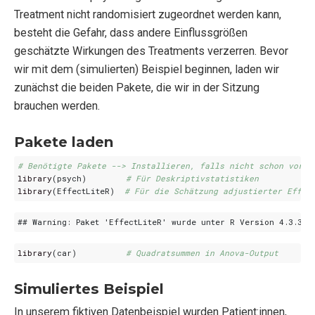
Treatment nicht randomisiert zugeordnet werden kann,
besteht die Gefahr, dass andere Einflussgrößen
geschätzte Wirkungen des Treatments verzerren. Bevor
wir mit dem (simulierten) Beispiel beginnen, laden wir
zunächst die beiden Pakete, die wir in der Sitzung
brauchen werden.
Pakete laden
# Benötigte Pakete --> Installieren, falls nicht schon vorha
library
(
psych
)
# Für Deskriptivstatistiken
library
(
EffectLiteR
)
# Für die Schätzung adjustierter Effek
library
(
car
)
# Quadratsummen in Anova-Output
Simuliertes Beispiel
In unserem fiktiven Datenbeispiel wurden Patient:innen,