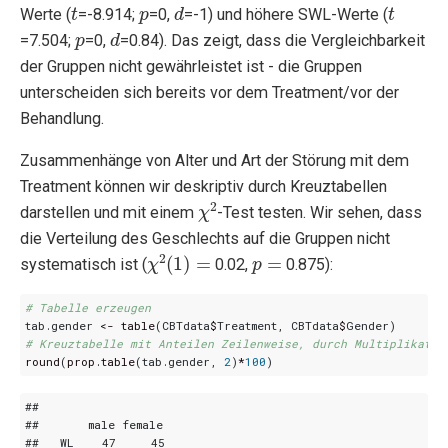
t
p
d
t
Werte (
=-8.914;
=0,
=-1) und höhere SWL-Werte (
p
d
=7.504;
=0,
=0.84). Das zeigt, dass die Vergleichbarkeit
der Gruppen nicht gewährleistet ist - die Gruppen
unterscheiden sich bereits vor dem Treatment/vor der
Behandlung.
Zusammenhänge von Alter und Art der Störung mit dem
Treatment können wir deskriptiv durch Kreuztabellen
χ
2
darstellen und mit einem
-Test testen. Wir sehen, dass
die Verteilung des Geschlechts auf die Gruppen nicht
χ
2
(
1
)
=
p
=
systematisch ist (
0.02,
0.875):
# Tabelle erzeugen
tab.gender
<-
table
(
CBTdata
$
Treatment
,
CBTdata
$
Gender
)
# Kreuztabelle mit Anteilen Zeilenweise, durch Multiplikatio
round
(
prop.table
(
tab.gender
,
2
)
*
100
)