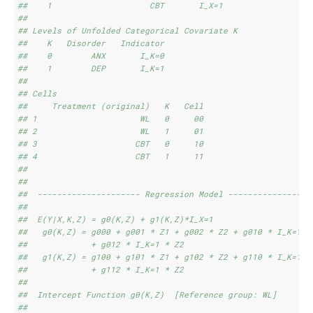
##    1                    CBT       I_X=1
## 
## Levels of Unfolded Categorical Covariate K 
##    K   Disorder   Indicator
##    0        ANX       I_K=0
##    1        DEP       I_K=1
## 
## Cells 
##     Treatment (original)   K   Cell
## 1                     WL   0     00
## 2                     WL   1     01
## 3                    CBT   0     10
## 4                    CBT   1     11
## 
## 
##  --------------------- Regression Model -----------------
## 
##  E(Y|X,K,Z) = g0(K,Z) + g1(K,Z)*I_X=1 
##   g0(K,Z) = g000 + g001 * Z1 + g002 * Z2 + g010 * I_K=1 +
##             + g012 * I_K=1 * Z2
##   g1(K,Z) = g100 + g101 * Z1 + g102 * Z2 + g110 * I_K=1 +
##             + g112 * I_K=1 * Z2
## 
##  Intercept Function g0(K,Z)  [Reference group: WL] 
## 