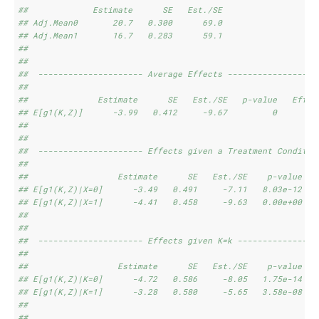
##             Estimate      SE   Est./SE
## Adj.Mean0       20.7   0.300      69.0
## Adj.Mean1       16.7   0.283      59.1
## 
## 
##  --------------------- Average Effects ------------------
## 
##              Estimate      SE   Est./SE   p-value   Effec
## E[g1(K,Z)]      -3.99   0.412     -9.67         0        
## 
## 
##  --------------------- Effects given a Treatment Conditio
## 
##                  Estimate      SE   Est./SE    p-value   
## E[g1(K,Z)|X=0]      -3.49   0.491     -7.11   8.03e-12   
## E[g1(K,Z)|X=1]      -4.41   0.458     -9.63   0.00e+00   
## 
## 
##  --------------------- Effects given K=k ----------------
## 
##                  Estimate      SE   Est./SE    p-value   
## E[g1(K,Z)|K=0]      -4.72   0.586     -8.05   1.75e-14   
## E[g1(K,Z)|K=1]      -3.28   0.580     -5.65   3.58e-08   
## 
## 