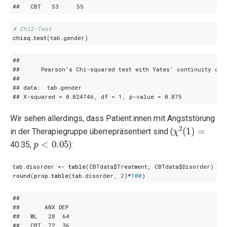
# Chi2-Test
chisq.test
(
tab.gender
)
Wir sehen allerdings, dass Patient:innen mit Angststörung
χ
2
(
1
)
=
in der Therapiegruppe überrepräsentiert sind (
p
<
0.05
40.35,
):
tab.disorder
<-
table
(
CBTdata
$
Treatment
,
CBTdata
$
Disorder
)
round
(
prop.table
(
tab.disorder
,
2
)
*
100
)