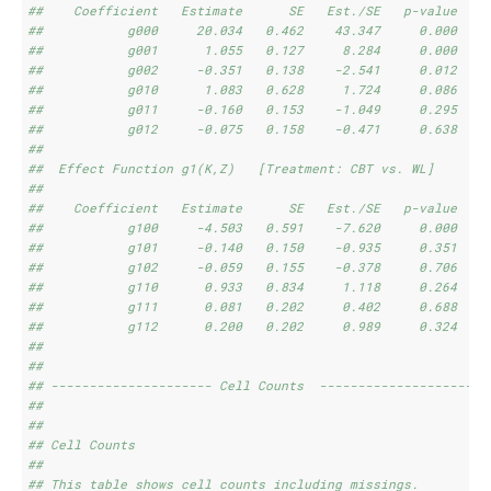
##    Coefficient   Estimate      SE   Est./SE   p-value
##           g000     20.034   0.462    43.347     0.000
##           g001      1.055   0.127     8.284     0.000
##           g002     -0.351   0.138    -2.541     0.012
##           g010      1.083   0.628     1.724     0.086
##           g011     -0.160   0.153    -1.049     0.295
##           g012     -0.075   0.158    -0.471     0.638
## 
##  Effect Function g1(K,Z)   [Treatment: CBT vs. WL] 
## 
##    Coefficient   Estimate      SE   Est./SE   p-value
##           g100     -4.503   0.591    -7.620     0.000
##           g101     -0.140   0.150    -0.935     0.351
##           g102     -0.059   0.155    -0.378     0.706
##           g110      0.933   0.834     1.118     0.264
##           g111      0.081   0.202     0.402     0.688
##           g112      0.200   0.202     0.989     0.324
## 
## 
## --------------------- Cell Counts  --------------------- 
## 
## 
## Cell Counts 
## 
## This table shows cell counts including missings. 