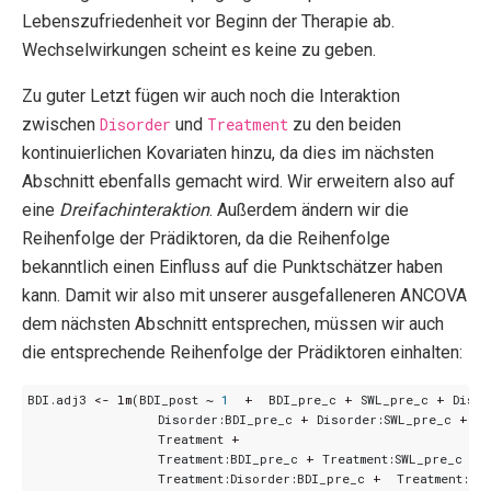
Lebenszufriedenheit vor Beginn der Therapie ab.
Wechselwirkungen scheint es keine zu geben.
Zu guter Letzt fügen wir auch noch die Interaktion
zwischen
Disorder
und
Treatment
zu den beiden
kontinuierlichen Kovariaten hinzu, da dies im nächsten
Abschnitt ebenfalls gemacht wird. Wir erweitern also auf
eine
Dreifachinteraktion
. Außerdem ändern wir die
Reihenfolge der Prädiktoren, da die Reihenfolge
bekanntlich einen Einfluss auf die Punktschätzer haben
kann. Damit wir also mit unserer ausgefalleneren ANCOVA
dem nächsten Abschnitt entsprechen, müssen wir auch
die entsprechende Reihenfolge der Prädiktoren einhalten:
BDI.adj3
<-
lm
(
BDI_post
~
1
+
BDI_pre_c
+
SWL_pre_c
+
Disor
Disorder
:
BDI_pre_c
+
Disorder
:
SWL_pre_c
+
Treatment
+
Treatment
:
BDI_pre_c
+
Treatment
:
SWL_pre_c
+
Treatment
:
Disorder
:
BDI_pre_c
+
Treatment
:
Di