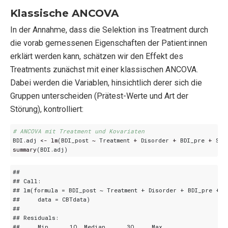
Klassische ANCOVA
In der Annahme, dass die Selektion ins Treatment durch
die vorab gemessenen Eigenschaften der Patient:innen
erklärt werden kann, schätzen wir den Effekt des
Treatments zunächst mit einer klassischen ANCOVA.
Dabei werden die Variablen, hinsichtlich derer sich die
Gruppen unterscheiden (Prätest-Werte und Art der
Störung), kontrolliert:
# ANCOVA mit Treatment und Kovariaten
BDI.adj
<-
lm
(
BDI_post
~
Treatment
+
Disorder
+
BDI_pre
+
SWL
summary
(
BDI.adj
)